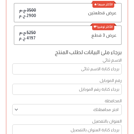
3500 ج.م
عرض قطعتين
2900 ج.م
5250 ج.م
عرض 3 قطع
4197 ج.م
برجاء ملئ البيانات لطلب المنتج
الاسم ثنائي
رقم الموبايل
المحافظة
العنوان بالتفصيل