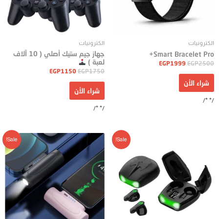
الكترونيات
الكترونيات
جهاز جيم ستيك أصلي ( 10 آلاف
Smart Bracelet Pro+
لعبة )
EGP
1999
EGP
2500
EGP
1150
EGP
1750
شراء الأن
شراء الأن
/* */
/* */
Sale!
Sale!