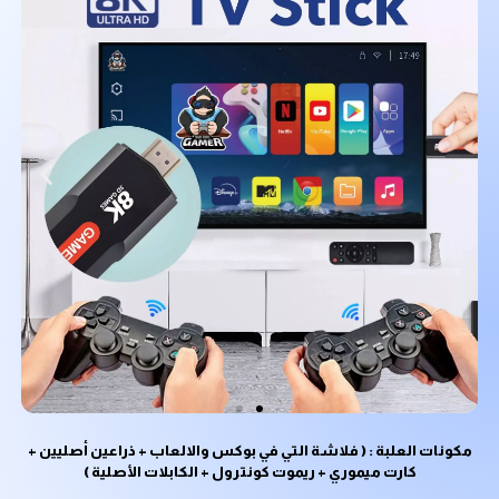
مكونات العلبة : ( فلاشة التي في بوكس والالعاب + ذراعين أصليين +
كارت ميموري + ريموت كونترول + الكابلات الأصلية )