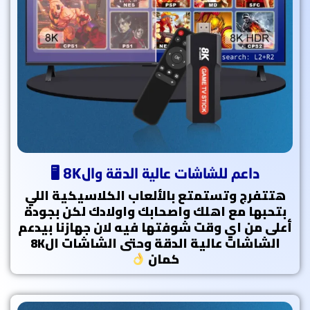
داعم للشاشات عالية الدقة وال8K 🖥
هتتفرج وتستمتع بالألعاب الكلاسيكية اللي
بتحبها مع اهلك واصحابك واولادك لكن بجودة
أعلى من اي وقت شوفتها فيه لان جهازنا بيدعم
الشاشات عالية الدقة وحتى الشاشات ال8K
كمان