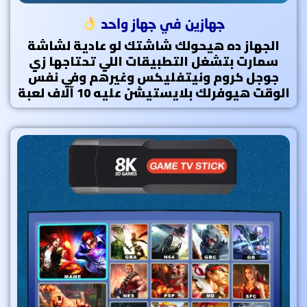
جهازين في جهاز واحد
الجهاز ده هيحولك شاشتك لو عادية لشاشة
سمارت بتشغل التطبيقات اللي تحتاجها زي
جوجل كروم ونيتفليكس وغيرهم وفي نفس
الوقت هيوفرلك بلايستيشن عليه 10 آلاف لعبة