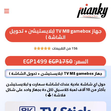
جهاز TV M8 gamebox (بلايستيشن + تحويل
الشاشة )
156 من التقييمات





السعر:
1750
EGP
1499
EGP
جهاز TV M8 gamebox (بلايستيشن + تحويل الشاشة )
حول اي شاشة عادية عندك لشاشة سمارت و لبلايستيشن
بأكثر من 10 آلاف لعبة كلاسيكي (كل دة بجهاز واحد على شكل
فلاشة ! 🕹 )