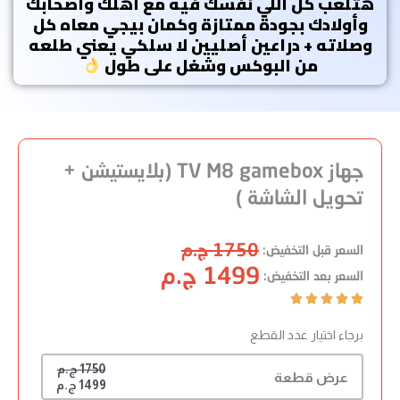
هتلعب كل اللي نفسك فيه مع أهلك واصحابك
وأولادك بجودة ممتازة وكمان بيجي معاه كل
وصلاته + دراعين أصليين لا سلكي يعني طلعه
من البوكس وشغل على طول
جهاز TV M8 gamebox (بلايستيشن +
تحويل الشاشة )
1750 ج.م
السعر قبل التخفيض:
1499 ج.م
السعر بعد التخفيض:





برجاء اختيار عدد القطع
1750 ج.م
عرض قطعة
1499 ج.م