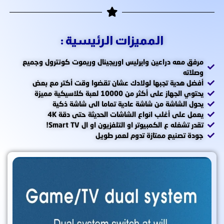
المميزات الرئيسية :
مرفق معه دراعين وايرليس اوريجينال وريموت كونترول وجميع
وصلاته
أفضل هدية تجبها لولادك عشان تقضوا وقت أكتر مع بعض
يحتوي الجهاز على أكثر من 10000 لعبة كلاسيكية مميزة
يحول الشاشة من شاشة عادية تماما الى شاشة ذكية
يعمل على أغلب انواع الشاشات الحديثة حتى دقة 4K
تقدر تشغله ع الكمبيوتر او التلفزيون او ال Smart TV!
جودة تصنيع ممتازة تدوم لعمر طويل