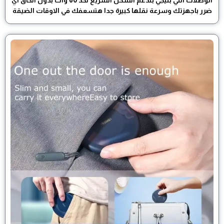
الوصلات اللي بتيجي بتدعم الشحن السريع لحد 60 وات بدون الحاق اي
ضرر باجهزتك وسرعة نقلها كبيرة جدا هتسعفك في الاوقات الضيقة