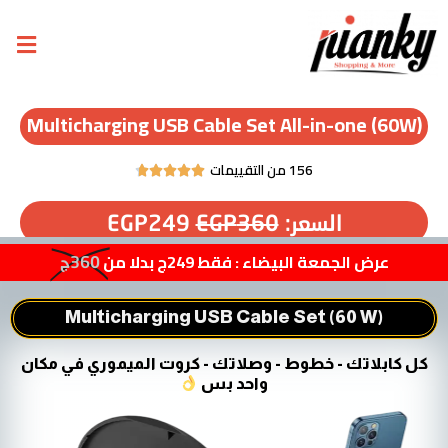
Multicharging USB Cable Set All-in-one (60W)
156 من التقييمات





السعر:
360
EGP
249
EGP
عرض الجمعة البيضاء : فقط 249ج بدلا من
360ج
Multicharging USB Cable Set (60 W)
كل كابلاتك - خطوط - وصلاتك - كروت الميموري في مكان
واحد بس