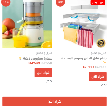
Sale!
Sale!
منزل و مطبخ
منزل و مطبخ
منشر قابل للطى وموفر للمساحة
عصارة سيتروس ذكية
EGP
549
EGP
550
EGP
664
EGP
665
شراء الأن
شراء الأن
/* */
/* */
شراء الأن
جميع الحقوق محفوظة Pianky© 2024