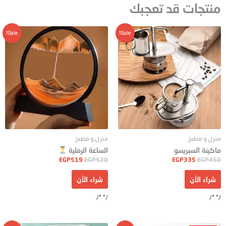
منتجات قد تعجبك
Sale!
Sale!
منزل و مطبخ
منزل و مطبخ
ماكينة السبريسو
الساعة الرملية
EGP
519
EGP
520
EGP
335
EGP
450
شراء الأن
شراء الأن
/* */
/* */