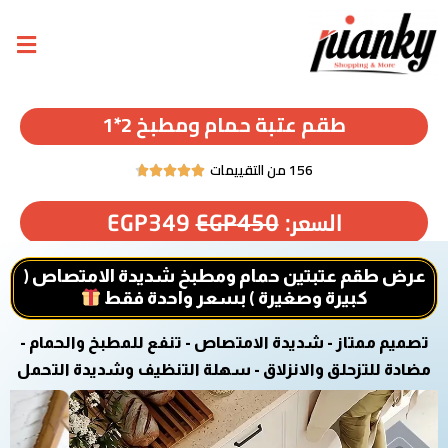
طقم عتبة حمام ومطبخ 2*1
156 من التقييمات





السعر:
450
EGP
349
EGP
عرض طقم عتبتين حمام ومطبخ شديدة الامتصاص (
كبيرة وصغيرة ) بسعر واحدة فقط
تصميم ممتاز - شديدة الامتصاص - تنفع للمطبخ والحمام -
مضادة للتزحلق والانزلاق - سهلة التنظيف وشديدة التحمل