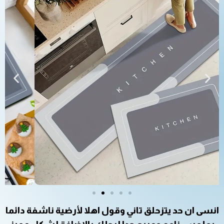
انسى ان حد يتزحلق تاني وقول اهلا لأرضية ناشفة دائما