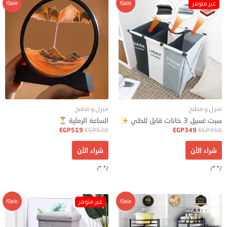
Sale!
Sale!
منزل و مطبخ
منزل و مطبخ
سبت غسيل 3 خانات قابل للطي
الساعة الرملية
EGP
519
EGP
520
EGP
349
EGP
350
شراء الأن
شراء الأن
/* */
/* */
Sale!
Sale!