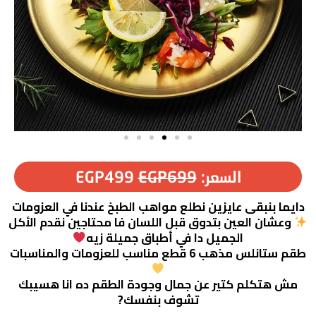
السعر:
699
EGP
499
EGP
دايما بنبقى عايزين نطلع مواهب الطبخ عندنا في العزومات
وعشان العين بتدوق قبل اللسان فا محتاجين نقدم الأكل
الجميل دا في أطباق جميلة زيه
طقم ستانلس مذهب 6 قطع مناسب للعزومات والمناسبات
مش هتكلم كتير عن جمال وجودة الطقم ده انا هسيبك
تشوف بنفسك?