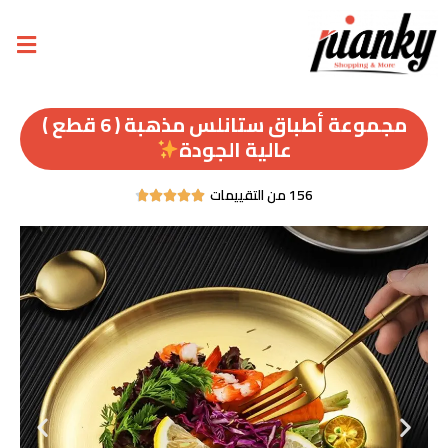
مجموعة أطباق ستانلس مذهبة ( 6 قطع )
عالية الجودة
156 من التقييمات




