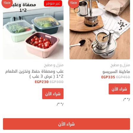
Sale!
Sale!
منزل و مطبخ
منزل و مطبخ
علب ومصفاة حفظ وتخزين الطعام
ماكينة السبريسو
2*1 ( عرض 3 علب )
EGP
335
EGP
450
EGP
230
EGP
300
شراء الأن
شراء الأن
/* */
/* */
شراء الأن
جميع الحقوق محفوظة Pianky© 2024