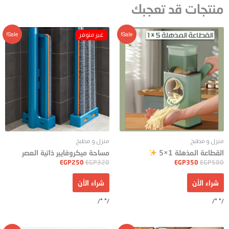
منتجات قد تعجبك
Sale!
Sale!
منزل و مطبخ
منزل و مطبخ
القطاعة المذهلة 1×5
مساحة ميكروفايبر ذاتية العصر
EGP
250
EGP
320
EGP
350
EGP
500
شراء الأن
شراء الأن
/* */
/* */