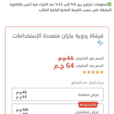
خصومات تتراوح بين 8% إلى 15% عند الشراء مرة أخرى بالفاتورة
السابقة على حسب القيمة المادية الكلية للطلب
فرشاة يدوية بخزان متعددة الإستخدامات
65 ج.م
السعر قبل التخفيض:
64 ج.م
السعر بعد التخفيض:





برجاء اختيار عدد القطع
65 ج.م
عرض قطعة
64 ج.م
130 ج.م
عرض قطعتين