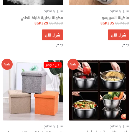
منزل و مطبخ
منزل و مطبخ
ماكينة السبريسو
مكواة بخارية قابلة للطي
EGP
329
EGP
330
EGP
335
EGP
450
شراء الأن
شراء الأن
/* */
/* */
Sale!
Sale!
منزل و مطبخ
منزل و مطبخ