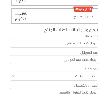
118 ج.م
195 ج.م
عرض 3 قطع
167 ج.م
برجاء ملئ البيانات لطلب المنتج
الاسم ثنائي
رقم الموبايل
المحافظة
العنوان بالتفصيل