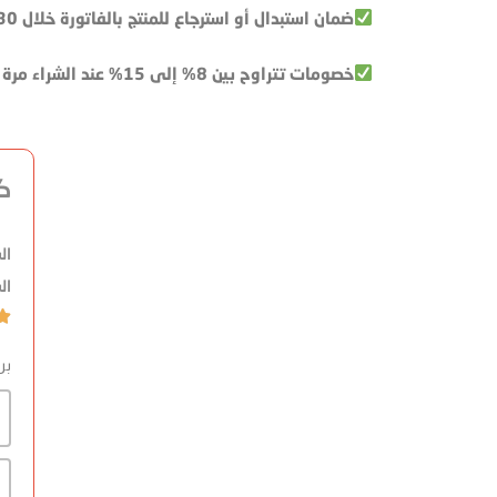
ضمان استبدال أو استرجاع للمنتج بالفاتورة خلال 30 يوم من الاستلام بشرط عدم وجود ضرر ناتج عن سوء الاستخدام
خصومات تتراوح بين 8% إلى 15% عند الشراء مرة أخرى بالفاتورة السابقة على حسب القيمة المادية الكلية للطلب
كب
ال
ال

بر