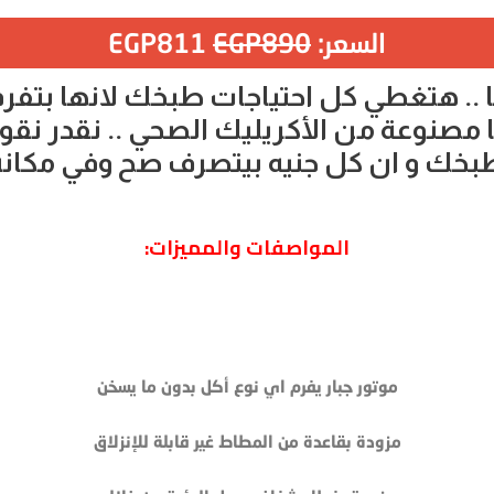
السعر:
890
EGP
811
EGP
. هتغطي كل احتياجات طبخك لانها بتفرم جم
مصنوعة من الأكريليك الصحي .. نقدر نقول
بخك و ان كل جنيه بيتصرف صح وفي مكان
المواصفات والمميزات:
موتور جبار يفرم اي نوع أكل بدون ما يسخن
مزودة بقاعدة من المطاط غير قابلة للإنزلاق