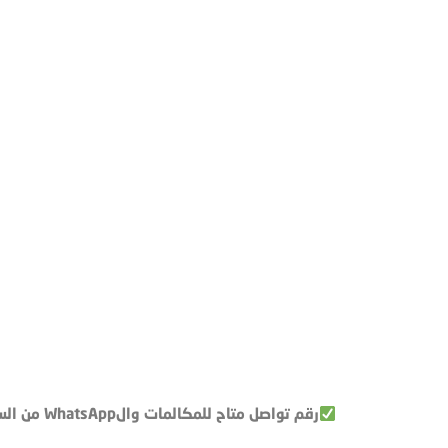
رقم تواصل متاح للمكالمات والWhatsApp من الساعة 9 صباحا حتى الساعة 5 مساء : 01067614890