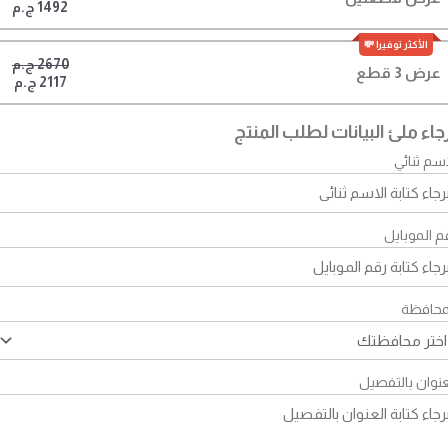
1492 ج.م
2670 ج.م
عرض 3 قطع
2117 ج.م
جاء ملئ البيانات لطلب المنتج
اسم ثنائي
م الموبايل
محافظة
عنوان بالتفصيل