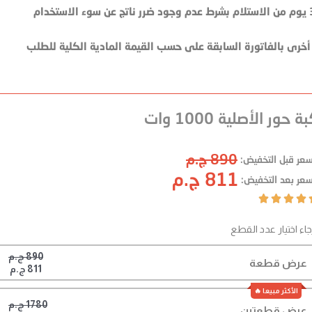
ة حور الأصلية 1000 وات
890 ج.م
سعر قبل التخفيض:
811 ج.م
سعر بعد التخفيض:




جاء اختيار عدد القطع
890 ج.م
عرض قطعة
811 ج.م
1780 ج.م
عرض قطعتين