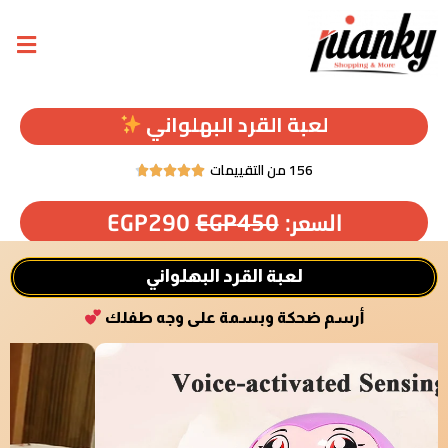
لعبة القرد البهلواني
156 من التقييمات





السعر:
450
EGP
290
EGP
لعبة القرد البهلواني
أرسم ضحكة وبسمة على وجه طفلك