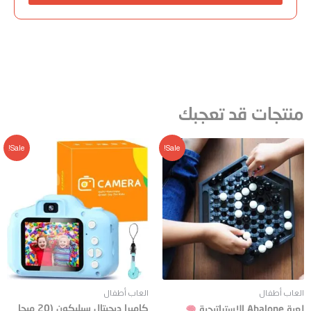
منتجات قد تعجبك
Sale!
Sale!
العاب أطفال
العاب أطفال
كاميرا ديجيتال سيليكون (20 ميجا
لعبة Abalone الاستراتيجية