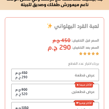
ناعم ميعورش طفلك وصديق للبيئة
لعبة القرد البهلواني
450 ج.م
السعر قبل التخفيض:
290 ج.م
السعر بعد التخفيض:





برجاء اختيار عدد القطع
450 ج.م
عرض قطعة
290 ج.م
900 ج.م
عرض قطعتين
520 ج.م
1350 ج.م