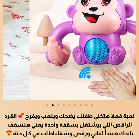
لعبة فعلا هتخلي طفلك يضحك ويلعب ويفرح
القرد
الراقص اللي بيشتغل بسقفة واحدة يعني هتسقف
بايدك هيبدأ اغاني ورقص وشقلباظات في كل حتة