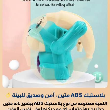
بلاستيك ABS متين ، آمن وصديق للبيئة
اللعبة مصنوعه من نوع بلاستيك ABS بيتميز بانه متين
جدا بيخليها متماسكه مع حركتها وفي نفس الوقت