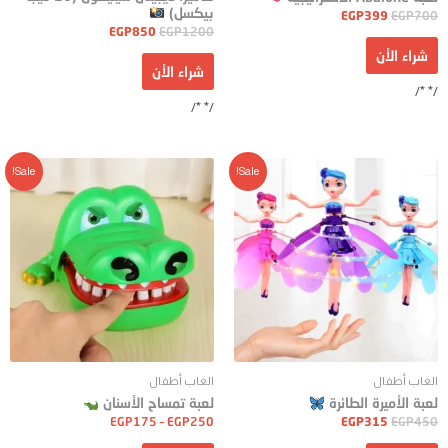
بيكسل)
EGP
399
EGP
700
EGP
850
EGP
1200
شراء الأن
شراء الأن
/* */
/* */
Sale!
Sale!
العاب أطفال
العاب أطفال
لعبة الأميرة الطائرة
لعبة تمساح الأسنان
EGP
175
–
EGP
250
EGP
315
EGP
450