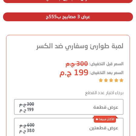
عرض 3 مصابيح ب555ج
لمبة طوارئ وسفاري ضد الكسر
300 ج.م
السعر قبل التخفيض:
199 ج.م
السعر بعد التخفيض:





برجاء اختيار عدد القطع
300 ج.م
عرض قطعة
199 ج.م
600 ج.م
عرض قطعتين
380 ج.م