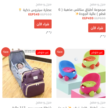
منزل و مطبخ
منزل و مطبخ
مجموعة أطباق ستانلس مذهبة ( 6
عصارة سيتروس ذكية
قطع ) عالية الجودة
EGP
549
EGP
550
EGP
499
EGP
699
شراء الأن
شراء الأن
/* */
/* */
Sale!
Sale!
منزل و مطبخ
منزل و مطبخ
شنطة وسرير بيبي 2*1 عالية
بوتي أطفال كامل تركي
(بدرج)