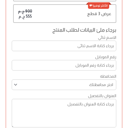
900 ج.م
عرض 3 قطع
555 ج.م
برجاء ملئ البيانات لطلب المنتج
الاسم ثنائي
رقم الموبايل
المحافظة
العنوان بالتفصيل