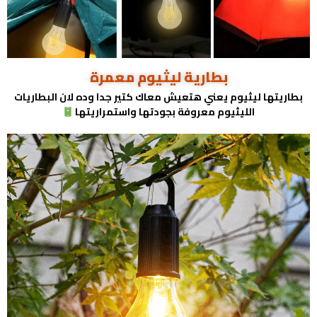
بطارية ليثيوم معمرة
بطاريتها ليثيوم يعني هتعيش معاك كتير جدا وده لان البطاريات
الليثيوم معروفة بجودتها واستمراريتها