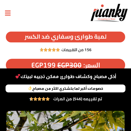
لمبة طوارئ وسفاري ضد الكسر
156 من التقييمات





السعر:
300
EGP
199
EGP
أذكى مصباح وكشاف طوارئ ممكن تجيبه لبيتك
خصومات أكبر لما بتشتري اكثر من مصباح
تم تقييمه (546) من المرات




