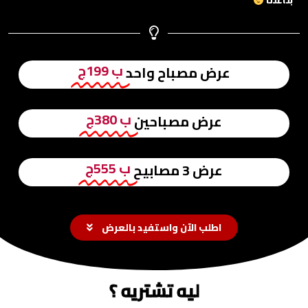
بتاعتنا
ب 199ج
عرض مصباح واحد
ب 380ج
عرض مصباحين
ب 555ج
عرض 3 مصابيح
اطلب الآن واستفيد بالعرض
ليه تشتريه ؟