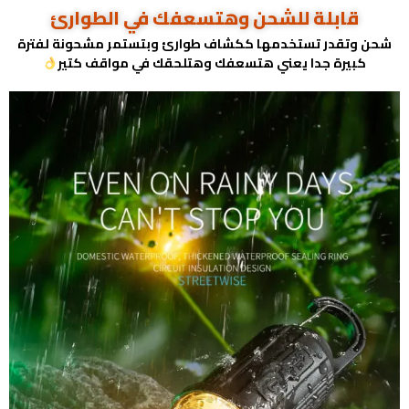
قابلة للشحن وهتسعفك في الطوارئ
شحن وتقدر تستخدمها ككشاف طوارئ وبتستمر مشحونة لفترة
كبيرة جدا يعني هتسعفك وهتلحقك في مواقف كتير