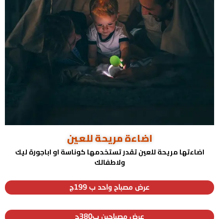
اضاءة مريحة للعين
اضاءتها مريحة للعين تقدر تستخدمها كوناسة او اباجورة ليك
ولاطفالك
عرض مصباح واحد ب 199ج
عرض مصباحين ب380ج