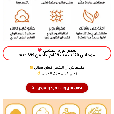
سعر الوزة الفلافي
– مقاس 170 سم ب 499ج بدلا من
699 جنيه
متنساش أن الشحن كمان مجاني
يعني عرض فوق العرض
اطلب الان واستفيد بالعرض