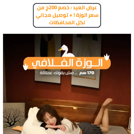
عرض العيد : خصم 200ج من
سعر الوزة ! + توصيل مجاني
لكل المحافظات