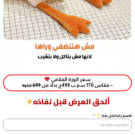
سعر الوزة الفلافي
– مقاس 170 سم ب 499ج بدلا من
699 جنيه
ألحق العرض قبل نفاذه
الاسم بالكامل هنا