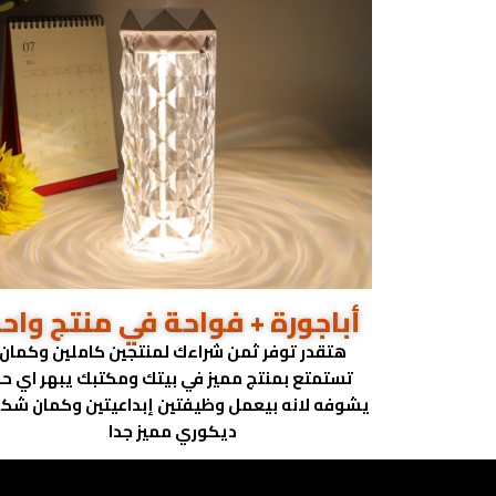
أباجورة + فواحة في منتج واح
هتقدر توفر ثمن شراءك لمنتجين كاملين وكمان
تستمتع بمنتج مميز في بيتك ومكتبك يبهر اي حد
يشوفه لانه بيعمل وظيفتين إبداعيتين وكمان شكل
ديكوري مميز جدا