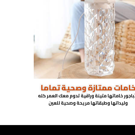
امات ممتازة وصحية تماما
أباجور خاماتها متينة وراقية تدوم معك العمر كله
وليداتها وطبقاتها مريحة وصحية للعين