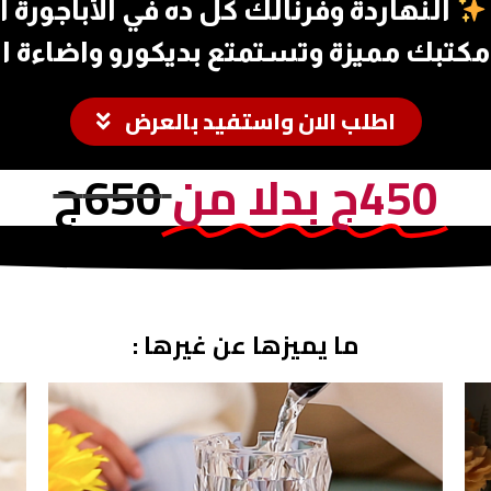
النهاردة وفرنالك كل ده في الأباجورة 
مكتبك مميزة وتستمتع بديكورو واضاءة ا
اطلب الان واستفيد بالعرض
450ج بدلا من
650ج
ما يميزها عن غيرها :