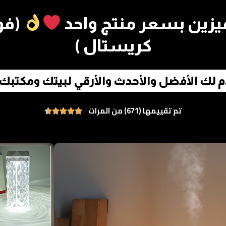
يزين بسعر منتج واحد
(فوا
كريستال )
م لك الأفضل والأحدث والأرقي لبيتك ومكتبك
تم تقييمها (671) من المرات




