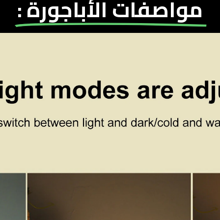
مواصفات الأباجورة :