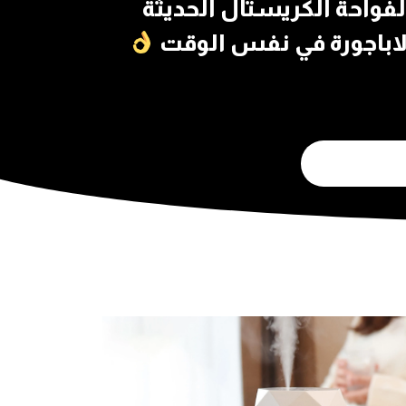
الفواحة الكريستال الحديثة
لاباجورة في نفس الوقت