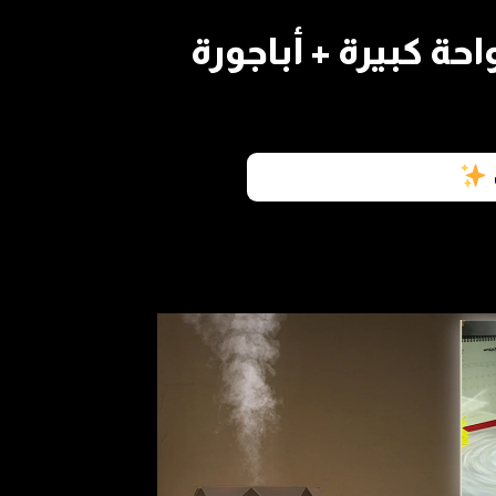
حة كبيرة + أباجورة