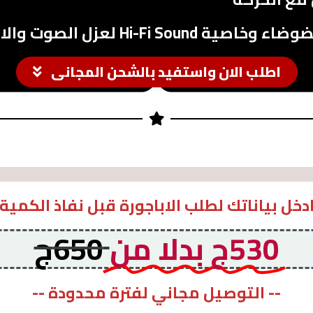
ل الصوت والاستمتاع بتجربة صوتية مميزة
اطلب الان واستفيد بالشحن المجانى
ادخل بياناتك لطلب الاباجورة قبل نفاذ الكمية 
530ج بدلا من
650ج
-- التوصيل مجاني لفترة محدودة --