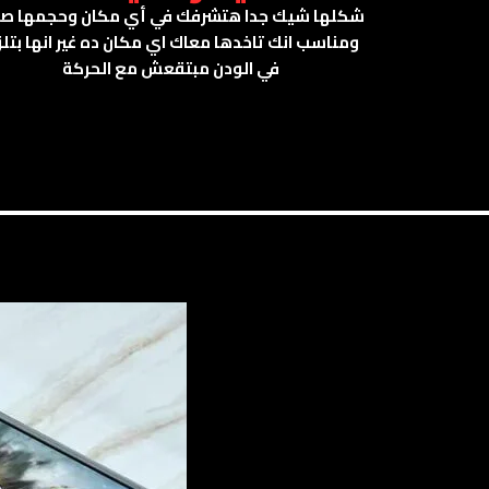
شكلها شيك جدا هتشرفك في أي مكان وحجمها صغ
ومناسب انك تاخدها معاك اي مكان ده غير انها بتل
في الودن مبتقعش مع الحركة