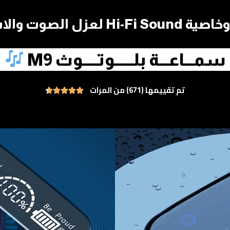
بتجربة صوتية مميزة
سمـــاعـــة بلــــــوتـــــوث M9
تم تقييمها (671) من المرات




