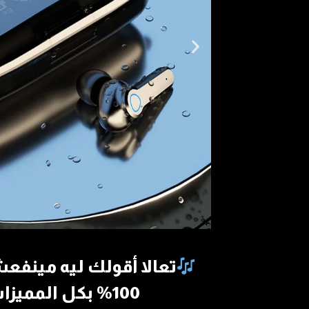
تعالا أقولك ليه مينف
100% بكل المميزات دي غير انك بتشتري ماركة يعني تشتري وانت متطمن