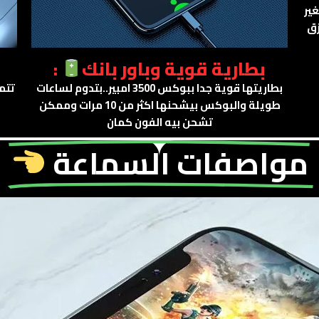
ير
زق
بطارية قوية وباور بانك
:
بطاريتها قوية جدا ببوكس 3500 امبير..بتدوم لساعات
طويلة والبوكس بيشحنها اكثر من 10 مرات وممكن
تشحن بيه الفون كمان
مواصفات السماعة