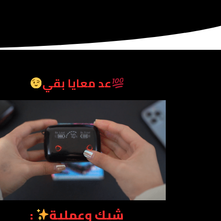
عد معايا بقي
شيك وعملية
: