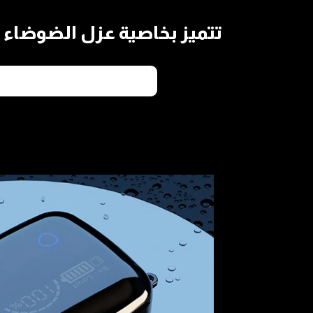
تتميز بخاصية عزل الضوضاء وخاصية Hi-Fi Sound لعزل الصوت والاستمتاع 