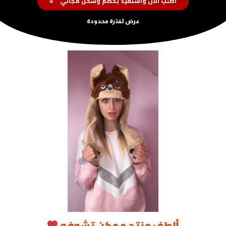
اطلب الان واستفيد بخصم وشحن مجاني
عرض لفترة محدودة
ألطف منتج ممكن تشوفه