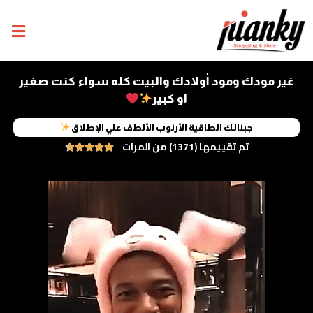
غير مودك ومود أولادك والبيت كله سواء كنت صغير
او كبير
جبنالك الطاقية الأرنوب الألطف علي الإطلاق
تم تقييمها (1371) من المرات




