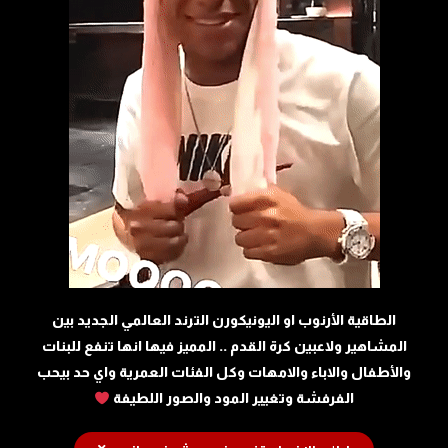
الطاقية الأرنوب او اليونيكورن الترند العالمي الجديد بين
المشاهير ولاعبين كرة القدم .. المميز فيها انها تنفع للبنات
والأطفال والاباء والامهات وكل الفئات العمرية واي حد بيحب
الفرفشة وتغيير المود والصور اللطيفة