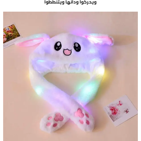
ويحركوا ودانها ويتنططوا