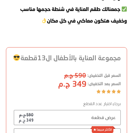
جمعنالك طقم العناية في شنطة حجمها مناسب
وخفيف هتكون معاكي في كل مكان
مجموعة العناية بالأطفال ال13قطعة
590 ج.م
السعر قبل التخفيض:
349 ج.م
السعر بعد التخفيض:





برجاء اختيار عدد القطع
590 ج.م
عرض قطعة
349 ج.م