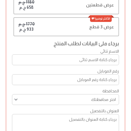
1180 ج.م
عرض قطعتين
658 ج.م
1770 ج.م
عرض 3 قطع
933 ج.م
برجاء ملئ البيانات لطلب المنتج
الاسم ثنائي
رقم الموبايل
المحافظة
العنوان بالتفصيل