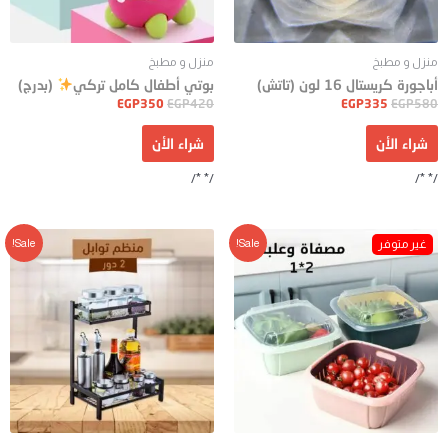
منزل و مطبخ
منزل و مطبخ
أباجورة كريستال 16 لون (تاتش)
بوتي أطفال كامل تركي
(بدرج)
EGP
350
EGP
420
EGP
335
EGP
580
شراء الأن
شراء الأن
/* */
/* */
Sale!
Sale!